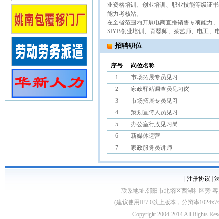
业资格培训、创业培训、职业技能等级证书
能力考核站。
在全省范围内开展电商直播销售专项能力、
SIYB创业培训、育婴师、茶艺师、电工
招聘职位
序号
岗位名称
1
市场拓展专员见习
2
家政驿站调查员见习岗
3
市场拓展专员见习
4
策划宣传人员见习
5
办公室行政见习岗
6
新媒体运营
7
家政服务员讲师
|
注册协议
|
联系地址:邵阳市北塔区西湖社区旁 客服电话:0739
(建议使用IE7.0以上版本，分辩率1024
Copyright 2004-2014 All 