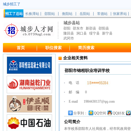
城步招工了
招工了总站
长株潭站
邵阳站
衡阳站
岳阳站
常德站
张家界站
城步县站
邵阳
邵东市
新邵县
邵阳县
隆回县
洞口县
绥宁县
新宁县
武冈市
首页
职位搜索
简历搜索
企业相关资料
邵阳市锦程职业培训学校
电 话
邮 编
0
E-mail
1984430137@qq.com
分享到：
QQ空间
QQ好友
公司简介
本学校系邵阳市人社局批准，经市民政局登