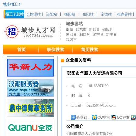
城步招工了
招工了总站
长株潭站
邵阳站
衡阳站
岳阳站
常德站
张家界站
城步县站
邵阳
邵东市
新邵县
邵阳县
隆回县
洞口县
绥宁县
新宁县
武冈市
首页
职位搜索
简历搜索
企业相关资料
邵阳市华新人力资源有限公司
电 话
18163803190
邮 编
0
E-mail
5233504@163.com
分享到：
QQ空间
QQ好友
公司简介
邵阳市华新人力资源有限公司