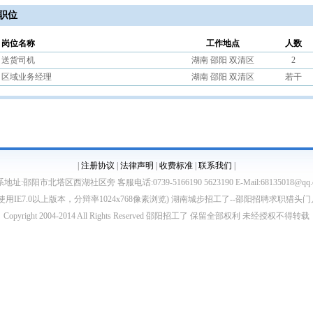
职位
岗位名称
工作地点
人数
送货司机
湖南 邵阳 双清区
2
区域业务经理
湖南 邵阳 双清区
若干
|
注册协议
|
法律声明
|
收费标准
|
联系我们
|
地址:邵阳市北塔区西湖社区旁 客服电话:0739-5166190 5623190 E-Mail:68135018@qq.
使用IE7.0以上版本，分辩率1024x768像素浏览) 湖南城步招工了--邵阳招聘求职猎头
Copyright 2004-2014 All Rights Reserved 邵阳招工了 保留全部权利 未经授权不得转载