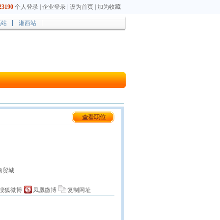
3190
个人登录
|
企业登录
|
设为首页
|
加为收藏
底站
湘西站
商贸城
搜狐微博
凤凰微博
复制网址