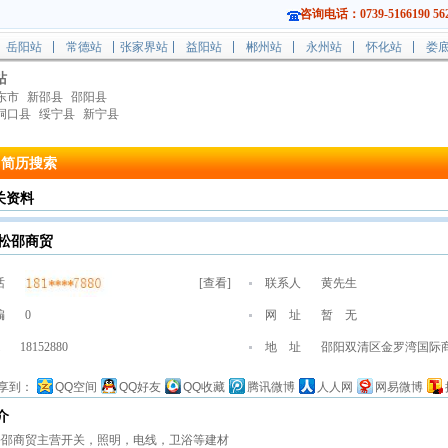
咨询电话：0739-5166190 562
岳阳站
常德站
张家界站
益阳站
郴州站
永州站
怀化站
娄
站
东市
新邵县
邵阳县
洞口县
绥宁县
新宁县
简历搜索
关资料
松邵商贸
话
[
查看
]
联系人
黄先生
编
0
网 址
暂 无
18152880
地 址
邵阳双清区金罗湾国际
享到：
QQ空间
QQ好友
QQ收藏
腾讯微博
人人网
网易微博
介
松邵商贸主营开关，照明，电线，卫浴等建材