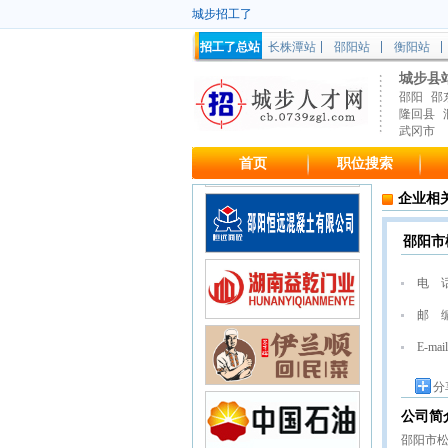
城步招工了
招工了总站
长株潭站
邵阳站
衡阳站
城步县
邵阳
邵
隆回县
武冈市
首页
职位搜索
企业相
邵阳市
电 
邮 
E-mail
分
公司简
邵阳市