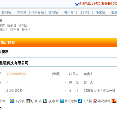
咨询电话：0739-5166190 562
岳阳站
常德站
张家界站
益阳站
郴州站
永州站
怀化站
娄
站
东市
新邵县
邵阳县
洞口县
绥宁县
新宁县
简历搜索
关资料
昱暄科技有限公司
话
[
查看
]
联系人
负责人
编
0
网 址
暂 无
18166128555
地 址
邵阳市大祥区卓嵩一城
享到：
QQ空间
QQ好友
QQ收藏
腾讯微博
人人网
网易微博
介