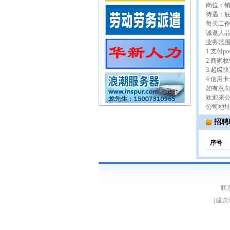
岗位：销
待遇：底
每天工作
诚邀人
业务范
1.支付
2.商家
3.超级
4.信用
如有意向请
欢迎来公
公司地址
招聘
序号
联系
(建议