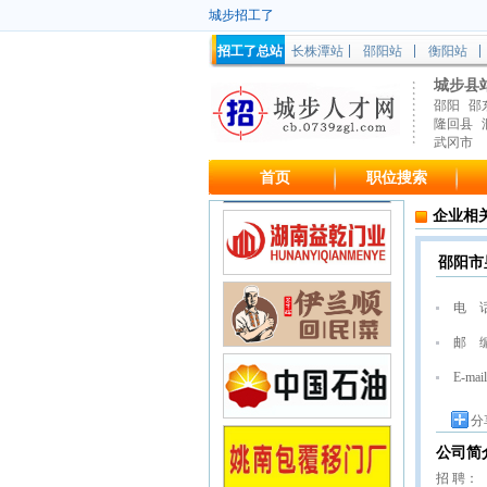
城步招工了
招工了总站
长株潭站
邵阳站
衡阳站
城步县
邵阳
邵
隆回县
武冈市
首页
职位搜索
企业相
邵阳市
电 
邮 
E-mail
分
公司简
招 聘：