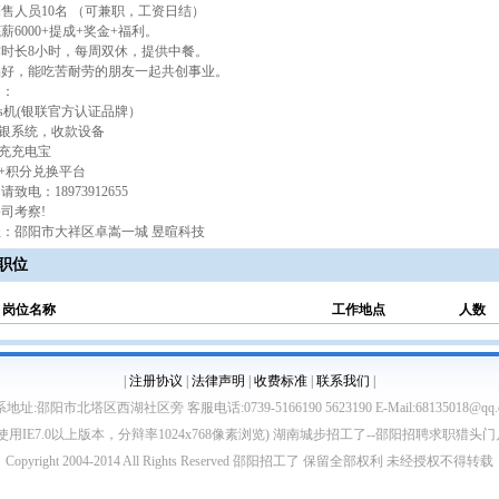
售人员10名 （可兼职，工资日结）
薪6000+提成+奖金+福利。
时长8小时，每周双休，提供中餐。
品好，能吃苦耐劳的朋友一起共创事业。
围：
pos机(银联官方认证品牌）
收银系统，收款设备
快充充电宝
卡+积分兑换平台
致电：18973912655
司考察!
：邵阳市大祥区卓嵩一城 昱暄科技
职位
岗位名称
工作地点
人数
|
注册协议
|
法律声明
|
收费标准
|
联系我们
|
地址:邵阳市北塔区西湖社区旁 客服电话:0739-5166190 5623190 E-Mail:68135018@qq.
使用IE7.0以上版本，分辩率1024x768像素浏览) 湖南城步招工了--邵阳招聘求职猎头
Copyright 2004-2014 All Rights Reserved 邵阳招工了 保留全部权利 未经授权不得转载