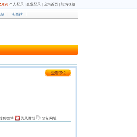
3190
个人登录
|
企业登录
|
设为首页
|
加为收藏
底站
湘西站
搜狐微博
凤凰微博
复制网址