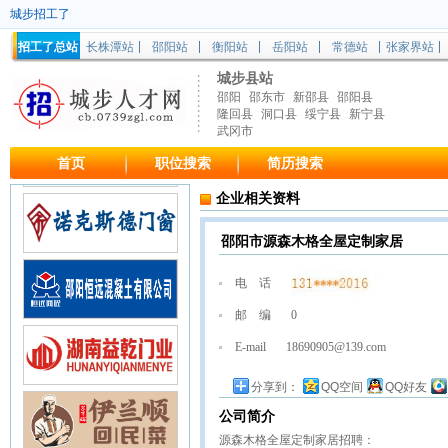
城步招工了
招工了总站
长株潭站
邵阳站
衡阳站
岳阳站
常德站
张家界站
城步县站
邵阳
邵东市
新邵县
邵阳县
隆回县
洞口县
绥宁县
新宁县
武冈市
首页
职位搜索
简历搜索
企业相关资料
邵阳市源森木格全屋定制家居
电 话
邮 编
0
E-mail
18690905@139.com
分享到：
QQ空间
QQ好友
公司简介
源森木格全屋定制家居招聘：