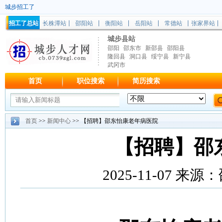
城步招工了
招工了总站
长株潭站
邵阳站
衡阳站
岳阳站
常德站
张家界站
城步县站
邵阳
邵东市
新邵县
邵阳县
隆回县
洞口县
绥宁县
新宁县
武冈市
首页
职位搜索
简历搜索
首页
>>
新闻中心
>> 【招聘】邵东怡康老年病医院
【招聘】邵
2025-11-07 