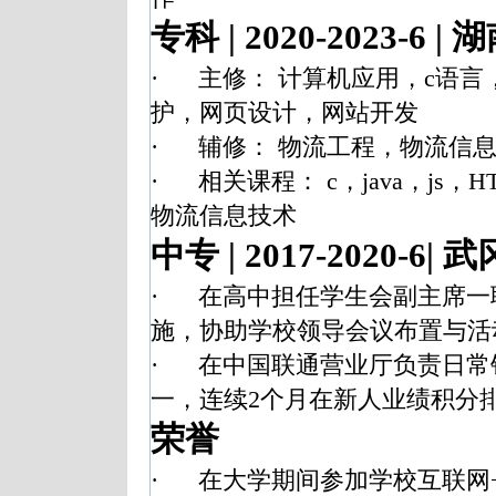
专科
|
2020-
2023-6
|
湖
·
主修：
计算机应用，
c
语言
护，网页设计，网站开发
·
辅修：
物流工程，物流信
·
相关课程
：
c
，
java
，
js
，
H
物流信息技术
中
专
|
2017-2020-6
|
武
·
在高中担任学生会副主席一
施，协助学校领导会议布置与活
·
在中国
联通营业厅负责日常
一，连续
2
个月在新人业绩积分
荣誉
·
在大学期间参加学校互联网