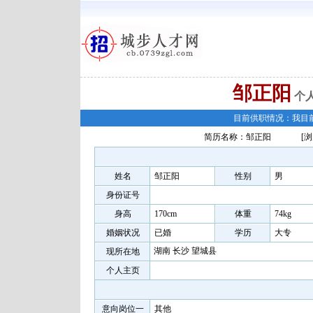
邹正阳
个
目前供职情况：我目
简历名称：邹正阳
[浏
姓名
邹正阳
性别
男
身份证号
身高
170cm
体重
74kg
婚姻状况
已婚
学历
大专
湖南 长沙 望城县
现所在地
个人主页
意向岗位一
其他