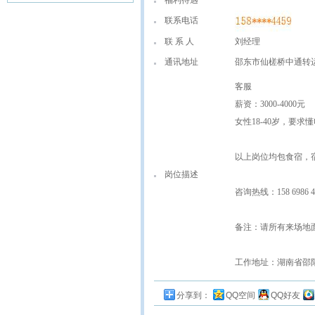
福利待遇
联系电话
联 系 人
刘经理
通讯地址
邵东市仙槎桥中通转
客服
薪资：3000-4000元
女性18-40岁，要
以上岗位均包食宿，
岗位描述
咨询热线：158 6986
备注：请所有来场地
工作地址：湖南省邵
分享到：
QQ空间
QQ好友