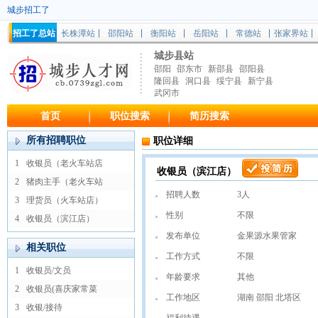
城步招工了
招工了总站
长株潭站
邵阳站
衡阳站
岳阳站
常德站
张家界站
城步县站
邵阳
邵东市
新邵县
邵阳县
隆回县
洞口县
绥宁县
新宁县
武冈市
首页
职位搜索
简历搜索
所有招聘职位
职位详细
1
收银员（老火车站店
收银员（滨江店）
2
猪肉主手（老火车站
招聘人数
3人
3
理货员（火车站店）
性别
不限
4
收银员（滨江店）
发布单位
金果源水果管家
相关职位
工作方式
不限
1
收银员/文员
年龄要求
其他
2
收银员(喜庆家常菜
工作地区
湖南 邵阳 北塔区
3
收银/接待