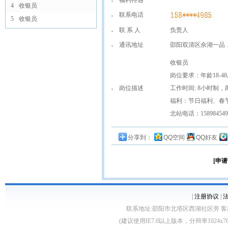
福利待遇
4
收银员
联系电话
5
收银员
联 系 人
负责人
通讯地址
邵阳双清区佘湖一品
收银员
岗位要求：年龄18-
岗位描述
工作时间: 8小时制
福利：节日福利、春
北站电话：158984549
分享到：
QQ空间
QQ好友
[申请
|
注册协议
|
联系地址:邵阳市北塔区西湖社区旁 客服电话:0739
(建议使用IE7.0以上版本，分辩率1024