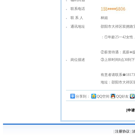
福利待遇
联系电话
联 系 人
林姐
通讯地址
邵阳市大祥区双拥路
：①年龄25一42女
②薪资待遇：底薪➕提
岗位描述
③上班时间8点30到下
有意者请联系☎181739
地址：邵阳市大祥区
分享到：
QQ空间
QQ好友
[申请
|
注册协议
|