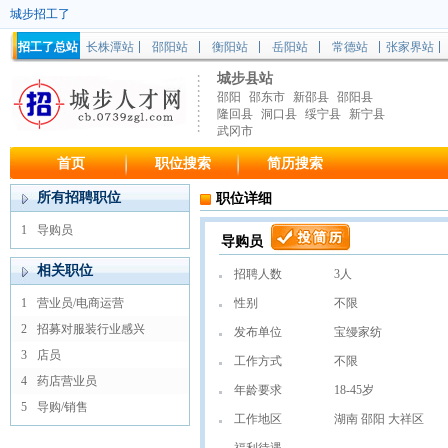
城步招工了
招工了总站
长株潭站
邵阳站
衡阳站
岳阳站
常德站
张家界站
城步县站
邵阳
邵东市
新邵县
邵阳县
隆回县
洞口县
绥宁县
新宁县
武冈市
首页
职位搜索
简历搜索
所有招聘职位
职位详细
1
导购员
导购员
相关职位
招聘人数
3人
1
营业员/电商运营
性别
不限
2
招募对服装行业感兴
发布单位
宝缦家纺
3
店员
工作方式
不限
4
药店营业员
年龄要求
18-45岁
5
导购/销售
工作地区
湖南 邵阳 大祥区